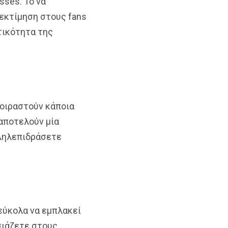
sses. Το να
 εκτίμηση στους fans
τικότητα της
μοιραστούν κάποια
αποτελούν μία
λληλεπιδράσετε
 εύκολα να εμπλακεί
σιάζετε στους