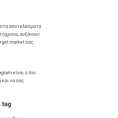
ς στα αποτελέσματα
υτόχρονα, αυξάνουν
rget market σας.
gram είναι ο πιο
 και να σας
 tag