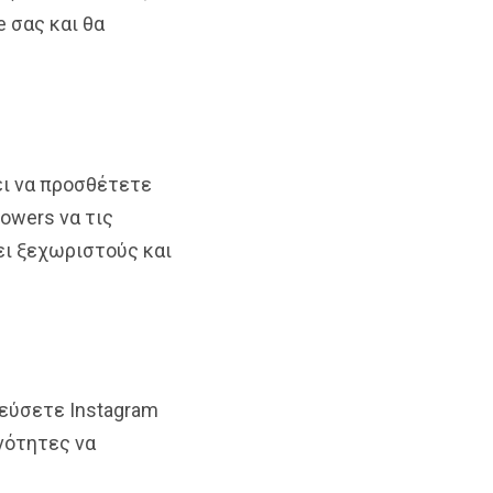
e σας και θα
πει να προσθέτετε
owers να τις
ει ξεχωριστούς και
ιεύσετε Instagram
νότητες να