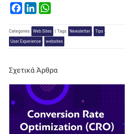
Facebook
LinkedIn
WhatsApp
Categories:
Web Sites
|
Tags:
Newsletter
,
Tips
,
User Experience
,
websites
Σχετικά Άρθρα