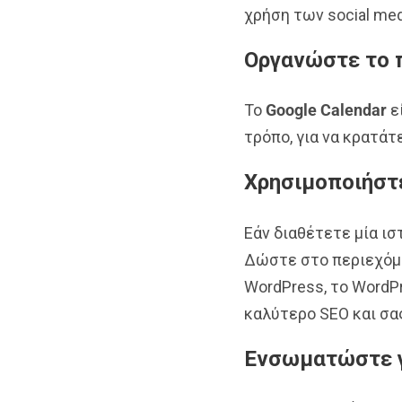
χρήση των social me
Οργανώστε το 
Το
Google Calendar
ε
τρόπο, για να κρατάτ
Χρησιμοποιήστε
Εάν διαθέτετε μία ιστ
Δώστε στο περιεχόμε
WordPress, το WordPr
καλύτερο SEO και σας
Ενσωματώστε γ