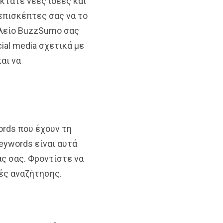
κτάτε νέες ιδέες και
 επισκέπτες σας να το
γαλείο BuzzSumo σας
ial media σχετικά με
αι να
ords που έχουν τη
eywords είναι αυτά
ς σας. Φροντίστε να
νές αναζήτησης.