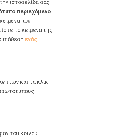
 την ιστοσελίδα σας
τότυπο περιεχόμενο
 κείμενα που
ίστε τα κείμενα της
ροϋπόθεση
ενός
κεπτών και τα κλικ
ι πρωτότυπους
.
ρον του κοινού.