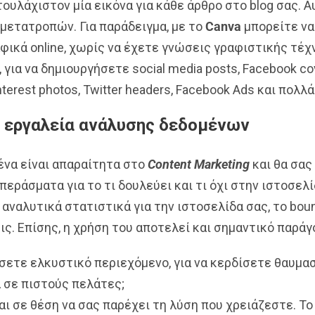
ουλάχιστον μία εικόνα για κάθε άρθρο στο blog σας. 
 μετατροπών. Για παράδειγμα, με το
Canva
μπορείτε να
ικά online, χωρίς να έχετε γνώσεις γραφιστικής τέχν
 για να δημιουργήσετε social media posts, Facebook co
interest photos, Twitter headers, Facebook Αds και πολλά
α εργαλεία ανάλυσης δεδομένων
ένα είναι απαραίτητα στο
Content Marketing
και θα σας
εράσματα για το τι δουλεύει και τι όχι στην ιστοσελί
 αναλυτικά στατιστικά για την ιστοσελίδα σας, το boun
ς. Επίσης, η χρήση του αποτελεί και σημαντικό παράγ
σετε ελκυστικό περιεχόμενο, για να κερδίσετε θαυμασ
 σε πιστούς πελάτες;
αι σε θέση να σας παρέχει τη λύση που χρειάζεστε. Το