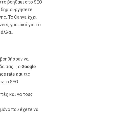
Αυτό βοηθάει στο SEO
 δημιουργήσετε
ης. Το Canva έχει
vers, γραφικά για το
 άλλα..
 βοηθήσουν να
δα σας. To
Google
ce rate και τις
οντα SEO.
τές και να τους
 μόνο που έχετε να