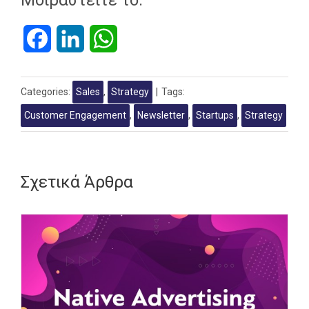
Facebook
LinkedIn
WhatsApp
Categories:
Sales
,
Strategy
|
Tags:
Customer Engagement
,
Newsletter
,
Startups
,
Strategy
Σχετικά Άρθρα