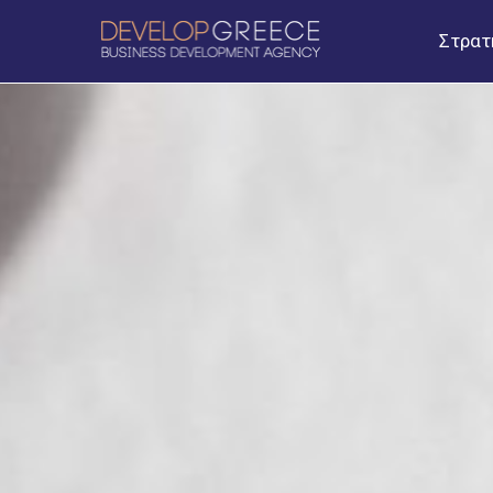
Στρατ