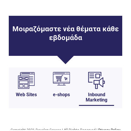
Μοιραζόμαστε νέα θέματα κάθε
εβδομάδα
Web Sites
e-shops
Inbound
Sa
Marketing
Copyright 2021 Develop Greece | All Rights Reserved |
Privacy Policy