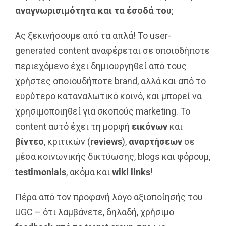
αναγνωρισιμότητα
και τα έσοδά του
;
Ας ξεκινήσουμε από τα απλά! Το user-
generated content αναφέρεται σε οποιοδήποτε
περιεχόμενο έχει δημιουργηθεί από τους
χρήστες οποιουδήποτε brand, αλλά και από το
ευρύτερο καταναλωτικό κοινό, και μπορεί να
χρησιμοποιηθεί για σκοπούς marketing. Το
content αυτό έχει τη μορφή
εικόνων
και
βίντεο
, κριτικών (
reviews
),
αναρτήσεων
σε
μέσα κοινωνικής δικτύωσης, blogs και φόρουμ,
testimonials
, ακόμα και
wiki
links
!
Πέρα από τον προφανή λόγο αξιοποίησής του
UGC – ότι λαμβάνετε, δηλαδή, χρήσιμο