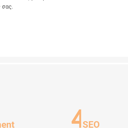
 σας.
4
ent
SEO