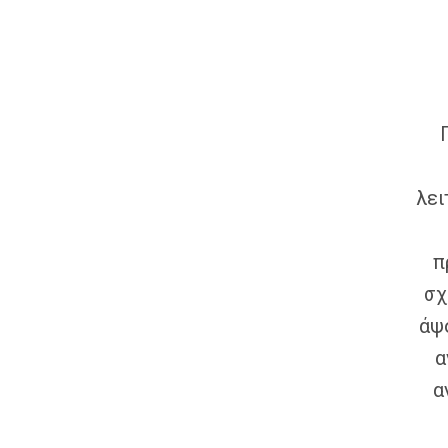
λει
π
σχ
άψ
α
α