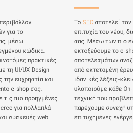
περιβάλλον
Το
SEO
αποτελεί τον 
ν για το
επιτυχία του νέου, 
ας, μέσω
σας. Μέσω των πιο ε
εγμένου κώδικα.
εκτοξεύουμε το e-sh
ινοτόμες πρακτικές
αποτελεσμάτων αναζή
ε τη UI/UX Design
από εκτεταμένη έρευ
ς την ευχρηστία και
ιδανικές λέξεις-κλει
nto e-shop σας.
υλοποιούμε κάθε On-
 τις πιο προηγμένες
τεχνική που προβλέπε
erce για πολλαπλά
παρέχουμε συνεχή υπ
και συσκευές web.
επιτυχημένες ενέργε