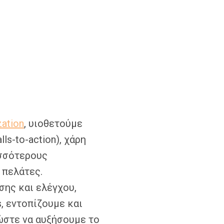
zation
, υιοθετούμε
ls-to-action), χάρη
ισσότερους
 πελάτες.
σης και ελέγχου,
cs, εντοπίζουμε και
ώστε να αυξήσουμε το