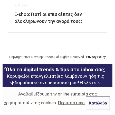
e-shops
E-shop: Γιατί οι επισκέπτες δεν
ολοκληρώνουν την αγορά τους;
Copyright 2021 Develop Greece | All Rights Reserved |
Privacy Policy
Όλα τα digital trends & tips στο inbox σας;
Facebook
YouTube
Instagram
Twitter
LinkedIn
Rss
Behance
Κορυφαίοι επαγγελματίες λαμβάνουν ήδη τις
εβδομαδιαίες ενημερώσεις μας! Θέλετε κι
εσείς να αποκτήσετε πρόσβαση στο πιο
Αναβαθμίζουμε την online εμπειρία σας
φρέσκο και χρήσιμο content μας;
χρησιμοποιώντας cookies.
Περισσότερα
Κατάλαβα
ΚΑΝΤΕ ΕΓΓΡΑΦΗ ΤΩΡΑ