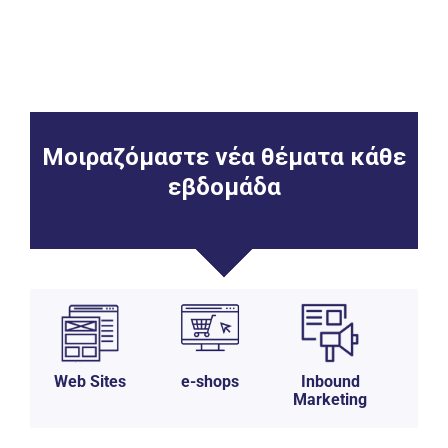
Μοιραζόμαστε νέα θέματα κάθε
εβδομάδα
Web Sites
e-shops
Inbound
Sa
Marketing
Όλα τα digital trends & tips στο inbox σας;